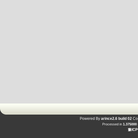
Powered By
arince2.6 build 02
Cop
Processed in
1.375000
豫ICP