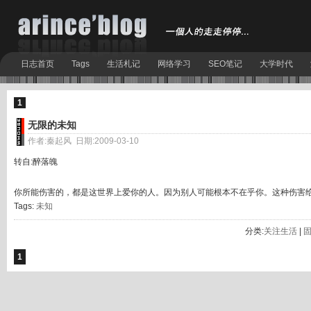
日志首页
Tags
生活札记
网络学习
SEO笔记
大学时代
1
无限的未知
作者:秦起风 日期:2009-03-10
转自:醉落魄
你所能伤害的，都是这世界上爱你的人。因为别人可能根本不在乎你。这种伤害给人
Tags:
未知
分类:
关注生活
|
1