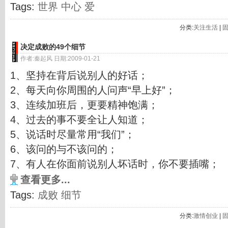
Tags:
世界
中心
爱
分类:
关注生活
|
决定成败的49个细节
作者:秦起风 日期:2009-01-21
1、坚持在背后说别人的好话；
2、每天向你周围的人问声“早上好”；
3、连续加班后，更要精神饱满；
4、过去的事不要全让人知道；
5、说话时尽量常用“我们”；
6、该问的与不该问的；
7、有人在你面前说别人坏话时，你不要插嘴；
查看更多...
Tags:
成败
细节
分类:
激情创业
|