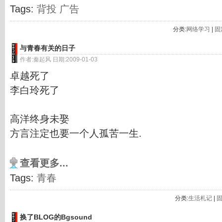
Tags:
背投
广告
分类:
网络学习
|
固
与青春有关的日子
作者:秦起风 日期:2009-01-03
卓越死了
李白玲死了
高洋终身未娶
方言注定也要一个人孤苦一生.
查看更多...
Tags:
青春
分类:
生活札记
|
换了BLOG的Bgsound