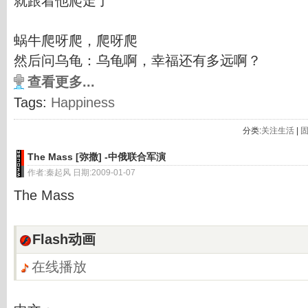
就跟着他爬走了
蜗牛爬呀爬，爬呀爬
然后问乌龟：乌龟啊，幸福还有多远啊？
查看更多...
Tags:
Happiness
分类:
关注生活
|
The Mass [弥撒] -中俄联合军演
作者:秦起风 日期:2009-01-07
The Mass
Flash动画
在线播放