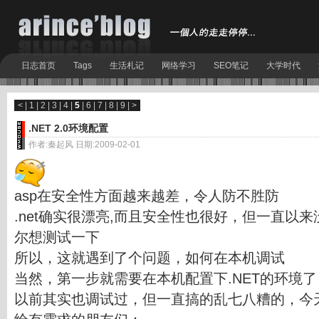
日志首页
Tags
生活札记
网络学习
SEO笔记
大学时代
<
|
1
|
2
|
3
|
4
|
5
|
6
|
7
|
8
|
9
|
>
.NET 2.0环境配置
作者:秦起风 日期:2009-02-01
asp在安全性方面越来越差，令人防不胜防
.net确实很漂亮,而且安全性也很好，但一直以
尔想测试一下
所以，这就遇到了个问题，如何在本机调试
当然，第一步就需要在本机配置下.NET的环境了
以前其实也调试过，但一直搞的乱七八糟的，今