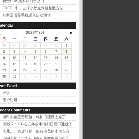
骑士CMS搬家后前台空白
EXCEL中，去掉小数点保留整数方法
判断是否是手机进入自动跳转
alendar
2026年8月
日
一
二
三
四
五
六
26
27
28
29
30
31
1
2
3
4
5
6
7
8
9
10
11
12
13
14
15
16
17
18
19
20
21
22
23
24
25
26
27
28
29
30
31
1
2
3
4
5
ser Panel
登录
用户注册
ecent Comments
感谢大佬宝贵经验，维护旧项目太难了
回影乐： GG在几年前申请都已经不通过了，
改用百...
燕儿。。突然想起一部程序员的小说也有一
个叫燕儿的...
请问添加了广告到现在还是空白是怎么回