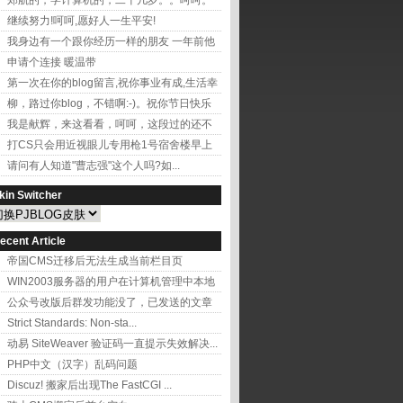
郑航的，学计算机的，二十几岁。。呵呵。
还开的有小学...
继续努力!呵呵,愿好人一生平安!
我身边有一个跟你经历一样的朋友 一年前他
跟你一样...
申请个连接 暖温带
第一次在你的blog留言,祝你事业有成,生活幸
福 ...
柳，路过你blog，不错啊:-)。祝你节日快乐
我是献辉，来这看看，呵呵，这段过的还不
错吧，多久没...
打CS只会用近视眼儿专用枪1号宿舍楼早上
起床最晚每...
请问有人知道"曹志强"这个人吗?如...
kin Switcher
ecent Article
帝国CMS迁移后无法生成当前栏目页
WIN2003服务器的用户在计算机管理中本地
用户和...
公众号改版后群发功能没了，已发送的文章
从哪删呢
Strict Standards: Non-sta...
动易 SiteWeaver 验证码一直提示失效解决...
PHP中文（汉字）乱码问题
Discuz! 搬家后出现The FastCGI ...