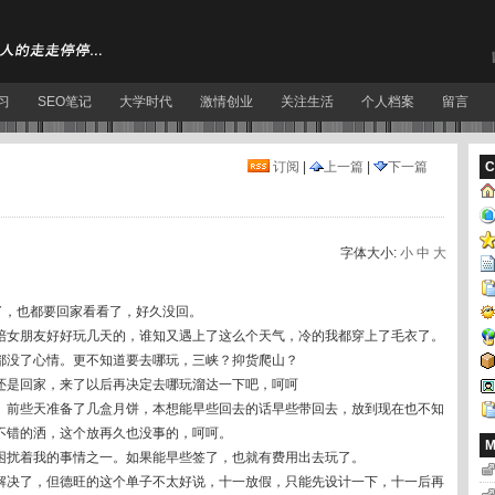
习
SEO笔记
大学时代
激情创业
关注生活
个人档案
留言
订阅
|
上一篇
|
下一篇
C
字体大小:
小
中
大
了，也都要回家看看了，好久没回。
陪女朋友好好玩几天的，谁知又遇上了这么个天气，冷的我都穿上了毛衣了。
都没了心情。更不知道要去哪玩，三峡？抑货爬山？
还是回家，来了以后再决定去哪玩溜达一下吧，呵呵
。前些天准备了几盒月饼，本想能早些回去的话早些带回去，放到现在也不知
不错的洒，这个放再久也没事的，呵呵。
M
困扰着我的事情之一。如果能早些签了，也就有费用出去玩了。
解决了，但德旺的这个单子不太好说，十一放假，只能先设计一下，十一后再