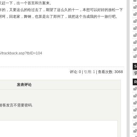
天赶一下，出一个首页和方案来。
年的，又要这么的给过去了，期望了这么久的十一，本想可以好好的放松一下
呵呵，回老家，舞钢，也算是出了郑州了，就把这个当成我的十一旅行吧。
5/trackback.asp?tbID=104
S
评论: 0 |
引用: 1
| 查看次数: 3068
R
发表评论
游客发言不需要密码.