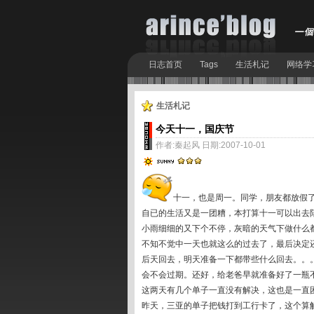
日志首页
Tags
生活札记
网络学
生活札记
今天十一，国庆节
作者:秦起风 日期:2007-10-01
十一，也是周一。同学，朋友都放假
自已的生活又是一团糟，本打算十一可以出去
小雨细细的又下个不停，灰暗的天气下做什么
不知不觉中一天也就这么的过去了，最后决定
后天回去，明天准备一下都带些什么回去。。
会不会过期。还好，给老爸早就准备好了一瓶
这两天有几个单子一直没有解决，这也是一直
昨天，三亚的单子把钱打到工行卡了，这个算