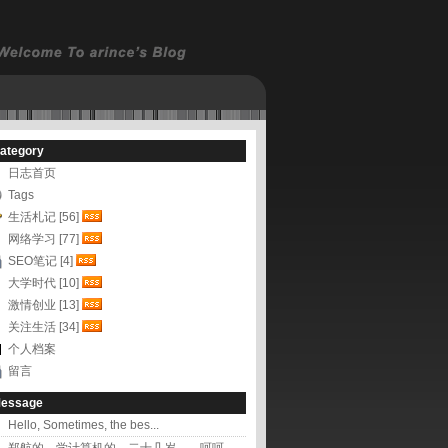
ategory
日志首页
Tags
生活札记 [56]
网络学习 [77]
SEO笔记 [4]
大学时代 [10]
激情创业 [13]
关注生活 [34]
个人档案
留言
essage
Hello, Sometimes, the bes...