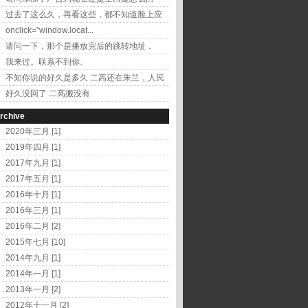
事？ 二...
过去了这么久，再看这些，都不知道脸上应
该出现的是什...
onclick="window.locat...
请问一下，那个是播放完后的跳转地址，
onclick...
我来过。联系不到你。
不知你说的好久是多久 二高还在朱兰，人民
医院东边...
好久没回了 二高搬没有
啊？？？？？？？？？？？？？...
rchive
2020年三月 [1]
2019年四月 [1]
2017年九月 [1]
2017年五月 [1]
2016年十月 [1]
2016年三月 [1]
2016年二月 [2]
2015年七月 [10]
2014年九月 [1]
2014年一月 [1]
2013年一月 [2]
2012年十一月 [2]