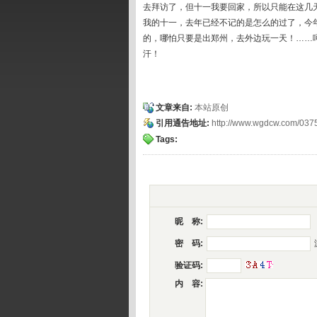
去拜访了，但十一我要回家，所以只能在这几
我的十一，去年已经不记的是怎么的过了，今
的，哪怕只要是出郑州，去外边玩一天！……
汗！
文章来自:
本站原创
引用通告地址:
http://www.wgdcw.com/037
Tags:
昵 称:
密 码:
验证码:
内 容: