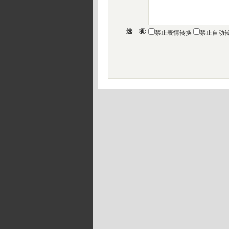
选 项:
禁止表情转换
禁止自动