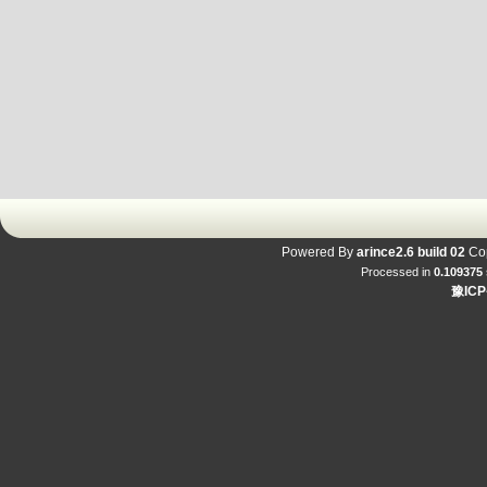
Powered By
arince2.6 build 02
Cop
Processed in
0.109375
豫ICP