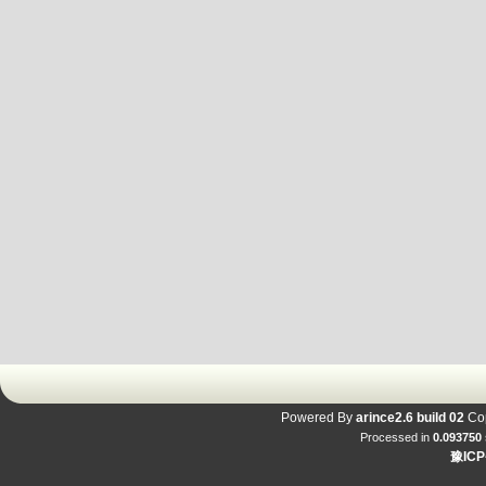
Powered By
arince2.6 build 02
Cop
Processed in
0.093750
豫ICP