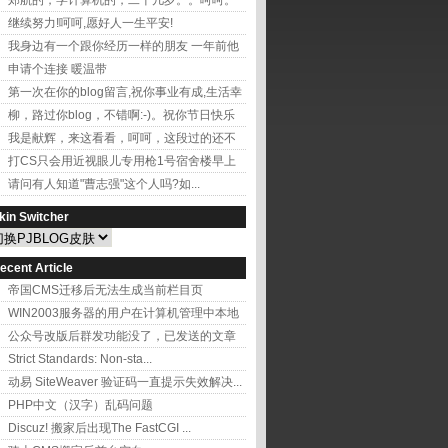
郑航的，学计算机的，二十几岁。。呵呵。
还开的有小学...
继续努力!呵呵,愿好人一生平安!
我身边有一个跟你经历一样的朋友 一年前他
跟你一样...
申请个连接 暖温带
第一次在你的blog留言,祝你事业有成,生活幸
福 ...
柳，路过你blog，不错啊:-)。祝你节日快乐
我是献辉，来这看看，呵呵，这段过的还不
错吧，多久没...
打CS只会用近视眼儿专用枪1号宿舍楼早上
起床最晚每...
请问有人知道"曹志强"这个人吗?如...
kin Switcher
ecent Article
帝国CMS迁移后无法生成当前栏目页
WIN2003服务器的用户在计算机管理中本地
用户和...
公众号改版后群发功能没了，已发送的文章
从哪删呢
Strict Standards: Non-sta...
动易 SiteWeaver 验证码一直提示失效解决...
PHP中文（汉字）乱码问题
Discuz! 搬家后出现The FastCGI ...