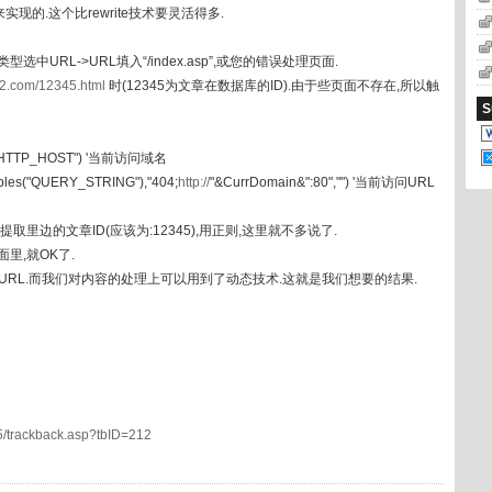
的.这个比rewrite技术要灵活得多.
URL->URL填入“/index.asp”,或您的错误处理页面.
12.com/12345.html
时(12345为文章在数据库的ID).由于些页面不存在,所以触
S
s("HTTP_HOST") '当前访问域名
les("QUERY_STRING"),"404;
http://
"&CurrDomain&":80","") '当前访问URL
边的文章ID(应该为:12345),用正则,这里就不多说了.
,就OK了.
RL.而我们对内容的处理上可以用到了动态技术.这就是我们想要的结果.
5/trackback.asp?tbID=212