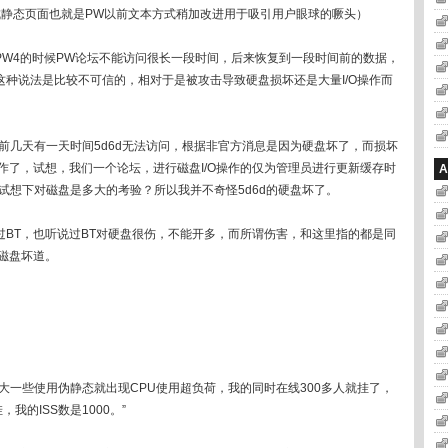
PW生成静态页面也就是PW以前文本方式稍加改进用于吸引用户眼球的噘头）
PW4的时候PW论坛不能访问很长一段时间，后来恢复到一段时间前的数据，
种说法是比较不可信的，相对于是被攻击导致硬盘损坏还是大量I/O操作而
道前几天有一天时间5d6d无法访问，根据非官方消息是因为硬盘坏了，而损坏
操作了，试想，我们一个论坛，进行磁盘I/O操作的仅为管理员进行更新缓存时
A
，试想下对磁盘是多大的考验？所以我并不奇怪5d6d的硬盘坏了。
BT，也听说过BT对硬盘很伤，不能开多，而所谓伤害，和这里指的都是同
现磁盘坏道。
大一些使用伪静态就出现CPU使用超负荷，我的同时在线300多人就挂了，
我的ISS数是1000。”