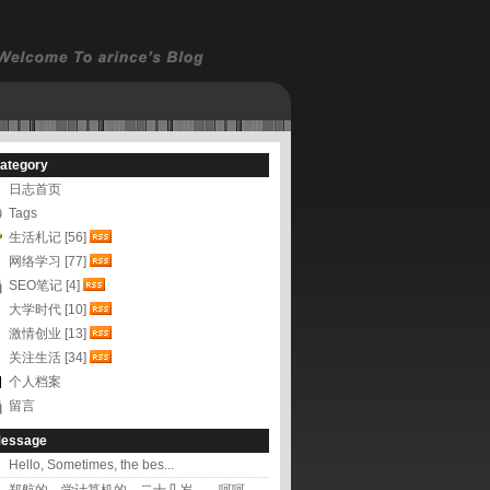
ategory
日志首页
Tags
生活札记 [56]
网络学习 [77]
SEO笔记 [4]
大学时代 [10]
激情创业 [13]
关注生活 [34]
个人档案
留言
essage
Hello, Sometimes, the bes...