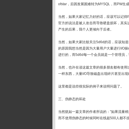
ofstar，后因发展困难转为MYSQL，而
当然，如果大家记忆力好的话，应该可以记得
官方的说法是被人攻击而导致硬盘损坏，其实这
产生的后果，我个人更倾向于后者。
当然，如果大家比较关注5d6d的话，应该知
的原因我想当然是因为大量用户大量进行I/O
进行的，而5d6d每一个会员就是一个管理员
当然，也许在读这篇文章的很多朋友都有使用过
一样东西，大量I/O导致磁盘出现碎片甚至出
这里都是说些很实际的例子来说明问题了。
三、伪静态的坏处
当然犹如一篇文章的作者所说的："如果流量稍
而不使用伪静态的时候同时在线超500人都不挂，