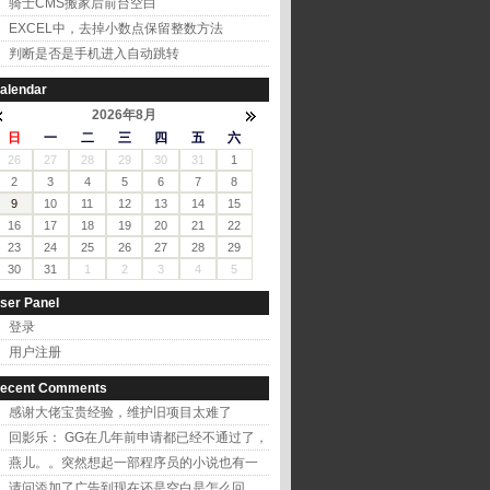
骑士CMS搬家后前台空白
EXCEL中，去掉小数点保留整数方法
判断是否是手机进入自动跳转
alendar
2026年8月
日
一
二
三
四
五
六
26
27
28
29
30
31
1
2
3
4
5
6
7
8
9
10
11
12
13
14
15
16
17
18
19
20
21
22
23
24
25
26
27
28
29
30
31
1
2
3
4
5
ser Panel
登录
用户注册
ecent Comments
感谢大佬宝贵经验，维护旧项目太难了
回影乐： GG在几年前申请都已经不通过了，
改用百...
燕儿。。突然想起一部程序员的小说也有一
个叫燕儿的...
请问添加了广告到现在还是空白是怎么回