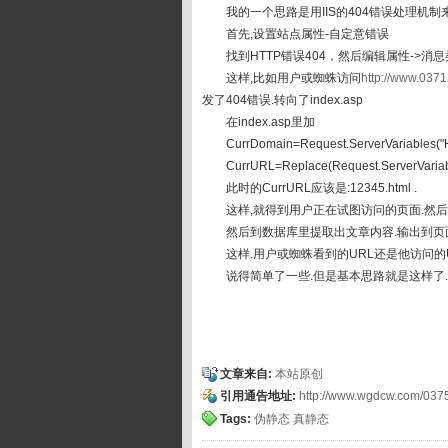
我的一个思路是用IIS的404错误处理机制来实现
首先,设置站点属性-自定意错误
找到HTTP错误404，然后编辑属性->消息类型选中
这样,比如用户或蜘蛛访问
http://www.037
发了404错误.转向了index.asp
在index.asp里加
CurrDomain=Request.ServerVariable
CurrURL=Replace(Request.ServerVariab
此时的CurrURL应该是:12345.html .
这样,就得到用户正在试图访问的页面.然后提取里
然后到数据库里提取出文章内容.输出到页面里
这样.用户或蜘蛛看到的URL还是他访问的U
说得简单了一些.但是基本思路就是这样了.
文章来自:
本站原创
引用通告地址:
http://www.wgdcw.com/037
Tags:
伪静态
真静态