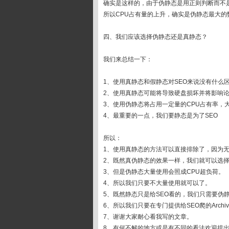
确实是这样的，由于伪静态是用正则判断而不
所以CPU占有量的上升，确实是伪静态最大的
四、我们应该选择伪静态还是真静态？
我们来总结一下：
1、使用真静态和假静态对SEO来说没有什么
2、使用真静态可能将导致硬盘损坏并将影响
3、使用伪静态将占用一定量的CPU占有率，
4、最重要的一点，我们要静态是为了SEO
所以：
1、使用真静态的方法可以直接排除了，因为
2、既然真伪静态的效果一样，我们就可以选
3、但是伪静态大量使用会照成CPU超负荷。
4、所以我们只要不大量使用就可以了。
5、既然静态只是给SEO看的，我们只需要伪
6、所以我们只要在专门提供给SEO爬的Archi
7、谢谢大家耐心看我写的文章。
8、有何不解的地方或是有不同的看法欢迎提