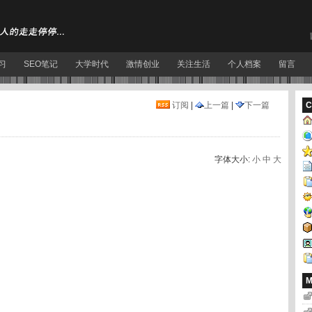
习
SEO笔记
大学时代
激情创业
关注生活
个人档案
留言
订阅
|
上一篇
|
下一篇
C
字体大小:
小
中
大
M