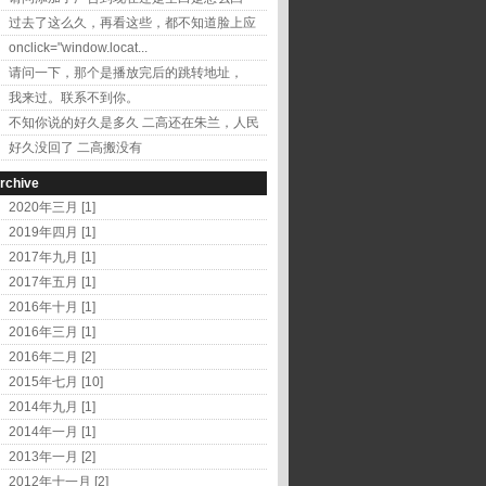
事？ 二...
过去了这么久，再看这些，都不知道脸上应
该出现的是什...
onclick="window.locat...
请问一下，那个是播放完后的跳转地址，
onclick...
我来过。联系不到你。
不知你说的好久是多久 二高还在朱兰，人民
医院东边...
好久没回了 二高搬没有
啊？？？？？？？？？？？？？...
rchive
2020年三月 [1]
2019年四月 [1]
2017年九月 [1]
2017年五月 [1]
2016年十月 [1]
2016年三月 [1]
2016年二月 [2]
2015年七月 [10]
2014年九月 [1]
2014年一月 [1]
2013年一月 [2]
2012年十一月 [2]