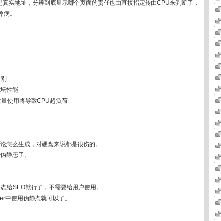
是真实地址，分辨到底显示哪个页面的责任也由直接指定转由CPU来判断了，
弊病。
区别
论坛性能
大量使用将导致CPU超负荷
无论怎么生成，对硬盘来说都是很伤的。
择伪静态了。
静态给SEO就行了，不需要给用户使用。
ver中使用伪静态就可以了。
出。