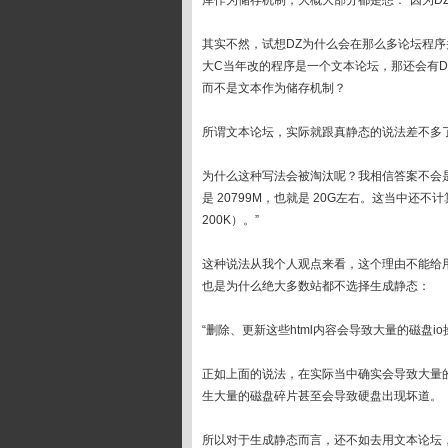
库作为储存机制，大概大部分都是想：“因为DZ用
其实不然，试想DZ为什么会在那么多论坛程序
大C当年改的程序是一个文本论坛，那还会有D
而不是文本作为储存机制？
所谓文本论坛，实际就跟真静态的说法差不多
为什么这种写法会被淘汰呢？我相信答案不会是老师所
是 20799M，也就是 20G左右。这当中还
200K）。”
这种说法从我个人观点来看，这个理由不能给
也是为什么绝大多数站都不选择生成静态：
“删除、更新这些html内容会导致大量的磁盘i
正如上面的说法，在实际当中确实会导致大量的磁盘I
生大量的磁盘碎片甚至会导致硬盘出现坏道。
所以对于生成静态而言，还不如去用文本论坛