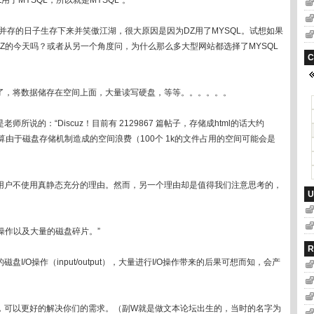
了MYSQL，所以就是MYSQL”。
并存的日子生存下来并笑傲江湖，很大原因是因为DZ用了MYSQL。试想如果
Z的今天吗？或者从另一个角度问，为什么那么多大型网站都选择了MYSQL
C
了，将数据储存在空间上面，大量读写硬盘，等等。。。。。。
说的：“Discuz！目前有 2129867 篇帖子，存储成html的话大约
不计算由于磁盘存储机制造成的空间浪费（100个 1k的文件占用的空间可能会是
用户不使用真静态充分的理由。然而，另一个理由却是值得我们注意思考的，
U
o操作以及大量的磁盘碎片。”
R
/O操作（input/output），大量进行I/O操作带来的后果可想而知，会产
，可以更好的解决你们的需求。（副W就是做文本论坛出生的，当时的名字为