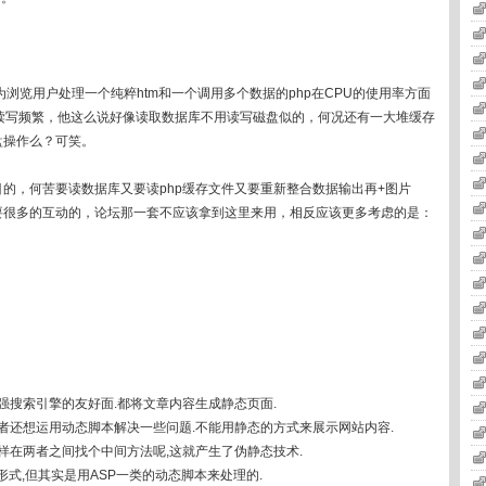
浏览用户处理一个纯粹htm和一个调用多个数据的php在CPU的使用率方面
盘读写频繁，他这么说好像读取数据库不用读写磁盘似的，何况还有一大堆缓存
盘操作么？可笑。
现的目的，何苦要读数据库又要读php缓存文件又要重新整合数据输出再+图片
不需要很多的互动的，论坛那一套不应该拿到这里来用，相反应该更多考虑的是：
搜索引擎的友好面.都将文章内容生成静态页面.
还想运用动态脚本解决一些问题.不能用静态的方式来展示网站内容.
在两者之间找个中间方法呢,这就产生了伪静态技术.
式,但其实是用ASP一类的动态脚本来处理的.