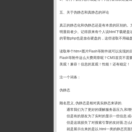
五、关于伪静态和真静态的评论
真正的静态化和伪静态还是有本质的区别的。为
明显前者少。记得原来有个人说html下载硬
的零散php也是放在硬盘的，这些读取不用磁
读取单个htm+图片Flash等附件就可以实
Flash等附件这么大费周章呢？CMS首页
美观！兼容！信息的直观！性能！还有稳定！
注一个词条：
伪静态
顾名思义, 伪静态是相对真实静态来讲的.
通常我们为了更好的缓解服务器压力,和增强
但是有的朋友为了实时的显示一些信息.或者
但是这就损失了对搜索引擎的友好面.怎么样
就是展示出来的是以.html一类的静态页面形