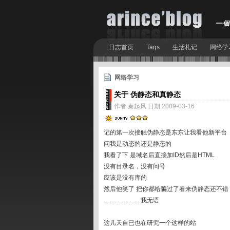
日志首页
Tags
生活札记
网络学
网络学习
关于 伪静态和真静态
作者:秦起风 日期:2009-03-16
记的第一次接触伪静态是东东让我看他新平台
问我是动态的还是静态的
我看了下 是域名后直接加ID然后是HTML
没有目录名，没有问号
应该是没有库的
然后他笑了 把你都给骗过了看来伪静态还不错
........................我无语
这几天自已也在研究一个这样的站