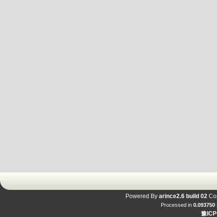
Powered By
arince2.6 build 02
Cop
Processed in
0.093750
豫ICP