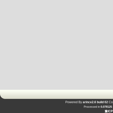
Powered By
arince2.6 build 02
Cop
Processed in
0.078125
豫ICP