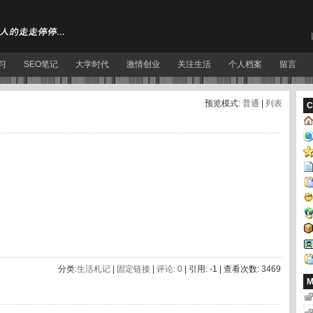
习
SEO笔记
大学时代
激情创业
关注生活
个人档案
留言
预览模式:
普通
|
列表
C
分类:
生活札记
|
固定链接
|
评论: 0
| 引用: -1 | 查看次数: 3469
M