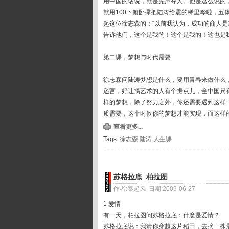
用中国的话说，就是先声夺人。他是这么说的
就用100下俯卧撑把陆涛给震的稀里哗啦，
起这位徐志森的：“以前我认为，成功的商人
告诉他们，这个是我的！这个是我的！这也是我的！Y
第二课，梦想与时代需要
徐志森问陆涛梦想是什么，要用青春来做什么
迷宫，好让搞艺术的人有个据点儿，全中国只有
样的梦想，除了努力之外，你还需要遇到这样
质需要，这个时候你的梦想才能实现，而这样
查看更多...
Tags:
徐志森
陆涛
人生课
苏格拉底_柏拉图
作者:秦起风 日期:2009-06-27
1 爱情
有一天，柏拉图问苏格拉底：什麽是爱情？
苏格拉底说：我请你穿越这片稻田，去摘一株