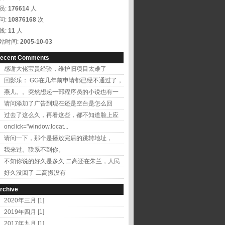
员:
176614
人
问:
10876168
次
线:
11
人
站时间:
2005-10-03
ecent Comments
感谢大佬宝贵经验，维护旧项目太难了
回影乐： GG在几年前申请都已经不通过了，
改用百...
燕儿。。突然想起一部程序员的小说也有一
个叫燕儿的...
请问添加了广告到现在还是空白是怎么回
事？ 二...
过去了这么久，再看这些，都不知道脸上应
该出现的是什...
onclick="window.locat...
请问一下，那个是播放完后的跳转地址，
onclick...
我来过。联系不到你。
不知你说的好久是多久 二高还在朱兰，人民
医院东边...
好久没回了 二高搬没有
啊？？？？？？？？？？？？？...
rchive
2020年三月 [1]
2019年四月 [1]
2017年九月 [1]