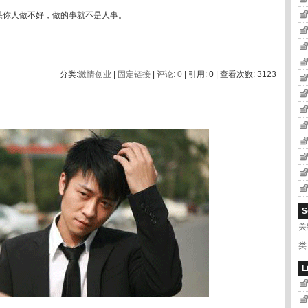
果你人做不好，做的事就不是人事。
分类:
激情创业
|
固定链接
|
评论: 0
| 引用: 0 | 查看次数: 3123
S
关
类
L