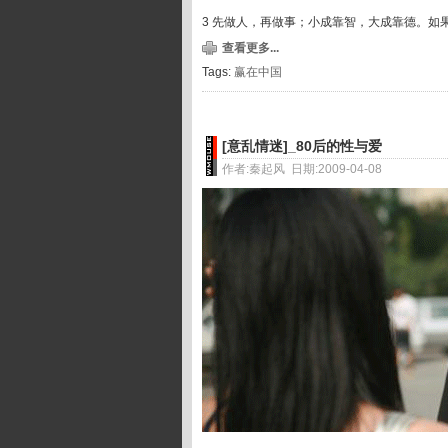
3 先做人，再做事；小成靠智，大成靠德。如
查看更多...
Tags:
赢在中国
[意乱情迷]_80后的性与爱
作者:秦起风 日期:2009-04-08