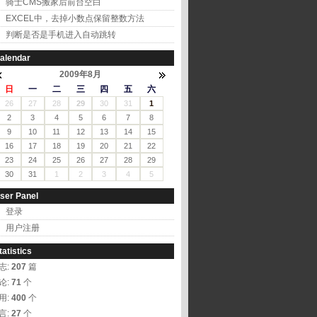
骑士CMS搬家后前台空白
EXCEL中，去掉小数点保留整数方法
判断是否是手机进入自动跳转
alendar
2009年8月
日
一
二
三
四
五
六
26
27
28
29
30
31
1
2
3
4
5
6
7
8
9
10
11
12
13
14
15
16
17
18
19
20
21
22
23
24
25
26
27
28
29
30
31
1
2
3
4
5
ser Panel
登录
用户注册
tatistics
志:
207
篇
论:
71
个
用:
400
个
言:
27
个