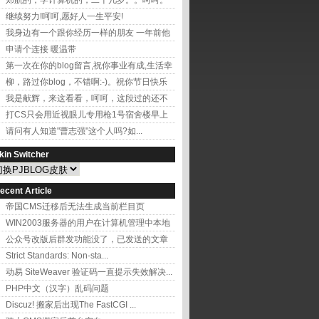
郑航的，学计算机的，二十几岁。。呵呵。
还开的有小学...
继续努力!呵呵,愿好人一生平安!
我身边有一个跟你经历一样的朋友 一年前他
跟你一样...
申请个连接 暖温带
第一次在你的blog留言,祝你事业有成,生活幸
福 ...
柳，路过你blog，不错啊:-)。祝你节日快乐
我是献辉，来这看看，呵呵，这段过的还不
错吧，多久没...
打CS只会用近视眼儿专用枪1号宿舍楼早上
起床最晚每...
请问有人知道"曹志强"这个人吗?如...
kin Switcher
ecent Article
帝国CMS迁移后无法生成当前栏目页
WIN2003服务器的用户在计算机管理中本地
用户和...
公众号改版后群发功能没了，已发送的文章
从哪删呢
Strict Standards: Non-sta...
动易 SiteWeaver 验证码一直提示失效解决...
PHP中文（汉字）乱码问题
Discuz! 搬家后出现The FastCGI ...