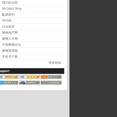
我们的太阳
Mr.Gidot' Blog
亂碼周刊
写代码
日光海岸
舞钢地产网
舞钢人才网
中国舞钢论坛
舞钢宽厚板
手机书下载
更多链接…
upport