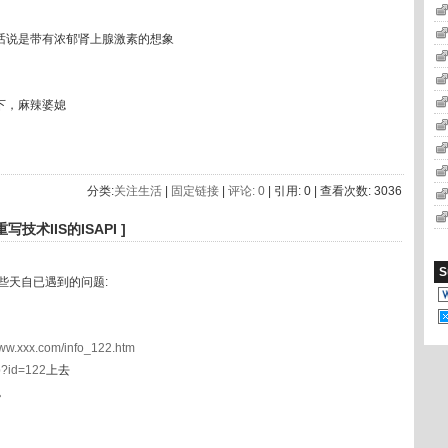
话说是带有浓郁肾上腺激素的想象
下，麻辣婆媳
分类:
关注生活
|
固定链接
|
评论: 0
| 引用: 0 | 查看次数: 3036
术IIS的ISAPI ]
S
些天自已遇到的问题:
www.xxx.com/info_122.htm
sp?id=122
上去
率。