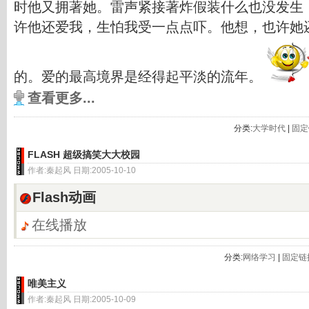
时他又拥著她。雷声紧接著炸假装什么也没发生
许他还爱我，生怕我受一点点吓。他想，也许她
的。爱的最高境界是经得起平淡的流年。
查看更多...
分类:
大学时代
|
固定
FLASH 超级搞笑大大校园
作者:秦起风 日期:2005-10-10
Flash动画
在线播放
分类:
网络学习
|
固定链
唯美主义
作者:秦起风 日期:2005-10-09