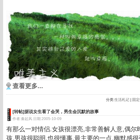
查看更多...
分类:
生活札记
|
固定
[转帖]据说女生看了会哭，男生会沉默的故事
作者:秦起风 日期:2005-10-09
有那么一对情侣.女孩很漂亮,非常善解人意,偶
孩.男孩很聪明,也很懂事,最主要的一点.幽默感很