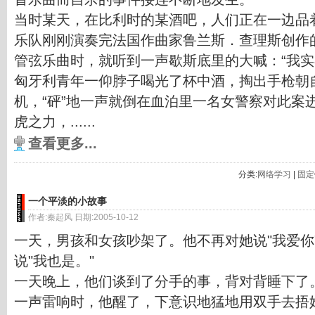
当时某天，在比利时的某酒吧，人们正在一边品
乐队刚刚演奏完法国作曲家鲁兰斯．查理斯创作
管弦乐曲时，就听到一声歇斯底里的大喊：“我实
匈牙利青年一仰脖子喝光了杯中酒，掏出手枪朝
机，“砰”地一声就倒在血泊里一名女警察对此案
虎之力，......
查看更多...
分类:
网络学习
|
固定
一个平淡的小故事
作者:秦起风 日期:2005-10-12
一天，男孩和女孩吵架了。他不再对她说"我爱你
说"我也是。"
一天晚上，他们谈到了分手的事，背对背睡下了
一声雷响时，他醒了，下意识地猛地用双手去捂