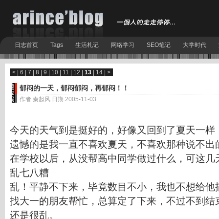
日志首页
Tags
生活札记
网络学习
SEO笔记
大学时代
<
|
6
|
7
|
8
|
9
|
10
|
11
|
12
|
13
|
14
|
>
郁闷的一天，郁闷郁闷，再郁闷！！
作者:秦起风 日期:2005-11-03
今天的天气到是挺好的，好像又回到了夏天一样
遗憾的是我一直不喜欢夏天，不喜欢那种说不出
在学校以后，从没帮高中同学做过什么，可这几
乱七八糟
乱！平静不下来，毕竟数目不小，我也不想给他
找大一的朋友帮忙，总算定了下来，不过不到结
还是很乱。