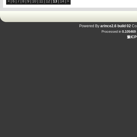
<
|
6
|
7
|
8
|
9
|
10
|
11
|
12
|
13
|
14
|
>
Powered By
arince2.6 build 02
Cop
Processed in
0.105469
豫ICP