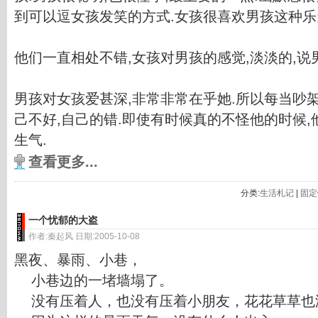
到可以逗女孩发笑的方式.女孩很喜欢男孩这种乐
他们一直相处不错,女孩对男孩的感觉,淡淡的,说
男孩对女孩爱甚深,非常非常在乎她.所以每当吵
己不好,自己的错.即使有时候真的不怪他的时候,
生气.
查看更多...
分类:
生活札记
|
固定
一个忧郁的大盗
作者:秦起风 日期:2005-10-08
黑夜、暴雨、小巷，
小巷边的一堵墙塌了。
没有压着人，也没有压着小朋友，花花草草也