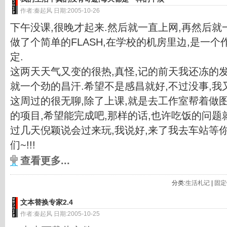
作者:秦起风 日期:2005-10-26
下午没课,很晚才起来.然后就一直上网,再然后就
做了个简单的FLASH,在学校的机房里边,是一个
定.
这两天天气又变的很热,真怪,记的前天我还冻的
就一个劲的昌汗.希望不是感昌就好,不过没事,我
这周过的很无聊,除了上课,就是去工作室帮着做图
的项目,希望能完成吧,那样的话,也许吃饭的问题
过几天倪颖说会过来玩,我说好,来了我去车站等你,
们~!!!
查看更多...
分类:
生活札记
|
固定
文本替换专家2.4
作者:秦起风 日期:2005-10-25